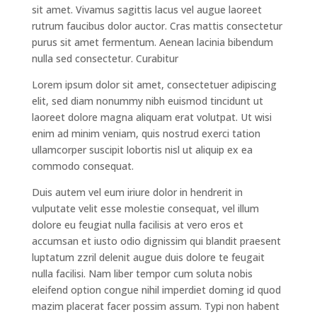
sit amet. Vivamus sagittis lacus vel augue laoreet
rutrum faucibus dolor auctor. Cras mattis consectetur
purus sit amet fermentum. Aenean lacinia bibendum
nulla sed consectetur. Curabitur
Lorem ipsum dolor sit amet, consectetuer adipiscing
elit, sed diam nonummy nibh euismod tincidunt ut
laoreet dolore magna aliquam erat volutpat. Ut wisi
enim ad minim veniam, quis nostrud exerci tation
ullamcorper suscipit lobortis nisl ut aliquip ex ea
commodo consequat.
Duis autem vel eum iriure dolor in hendrerit in
vulputate velit esse molestie consequat, vel illum
dolore eu feugiat nulla facilisis at vero eros et
accumsan et iusto odio dignissim qui blandit praesent
luptatum zzril delenit augue duis dolore te feugait
nulla facilisi. Nam liber tempor cum soluta nobis
eleifend option congue nihil imperdiet doming id quod
mazim placerat facer possim assum. Typi non habent